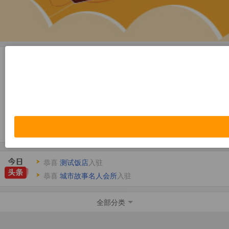
休闲娱乐
美容保健
恭喜
伊力诺依灯饰专卖
入驻
恭喜
住邦房产
入驻
恭喜
测试饭店
入驻
恭喜
城市故事名人会所
入驻
恭喜
成都天益科技
入驻
恭喜
吉林省升平科技有限公司
全部分类
入驻
恭喜
伊力诺依灯饰专卖
入驻
恭喜
住邦房产
入驻