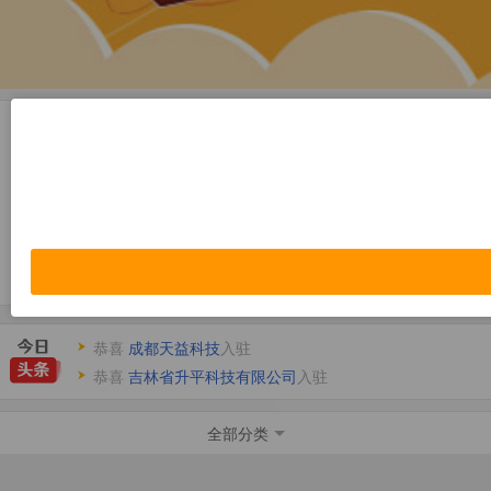
休闲娱乐
恭喜
伊力诺依灯饰专卖
入驻
恭喜
住邦房产
入驻
美容保健
恭喜
测试饭店
入驻
恭喜
城市故事名人会所
入驻
恭喜
成都天益科技
入驻
恭喜
吉林省升平科技有限公司
入驻
恭喜
伊力诺依灯饰专卖
入驻
恭喜
住邦房产
入驻
全部分类
恭喜
测试饭店
入驻