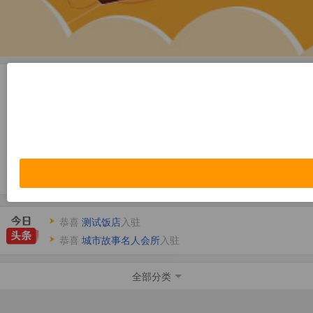
休闲娱乐
美容保健
恭喜
伊力诺依灯饰专卖
入驻
恭喜
住邦房产
入驻
恭喜
测试饭店
入驻
恭喜
城市故事名人会所
入驻
恭喜
成都天益科技
入驻
恭喜
吉林省升平科技有限公司
全部分类
入驻
恭喜
伊力诺依灯饰专卖
入驻
恭喜
住邦房产
入驻